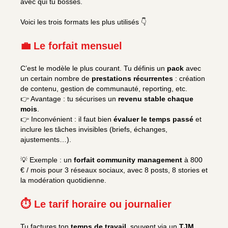
avec qui tu bosses.
Voici les trois formats les plus utilisés 👇
💼 Le forfait mensuel
C’est le modèle le plus courant. Tu définis un
pack
avec
un certain nombre de
prestations récurrentes
: création
de contenu, gestion de communauté, reporting, etc.
👉 Avantage : tu sécurises un
revenu stable chaque
mois
.
👉 Inconvénient : il faut bien
évaluer le temps passé
et
inclure les tâches invisibles (briefs, échanges,
ajustements…).
💡 Exemple : un
forfait community management
à 800
€ / mois pour 3 réseaux sociaux, avec 8 posts, 8 stories et
la modération quotidienne.
⏱ Le tarif horaire ou journalier
Tu factures ton
temps de travail
, souvent via un
TJM