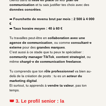
clients dans la
mise en place
de leur
plan de
communication
et tu sais justifier tes choix avec des
données concrètes
.
➡️
Fourchette de revenu brut par mois : 2 500 à 4 000
€
➡️
Taux horaire moyen : 40 à 60 €
Tu travailles peut-être en
collaboration avec une
agence de communication
, ou comme
consultant·e
externe
pour des
grandes marques
.
C’est aussi à ce stade que tu peux te spécialiser :
community manager TikTok
,
content strategist
, ou
même
chargé·e de communication freelance
.
Tu comprends que ton
rôle professionnel
va bien au-
delà de la création de posts : tu es un
acteur du
marketing digital
.
Et surtout, tu apprends à
vendre ta valeur
, pas ton
temps.
👑 3. Le profil senior : la