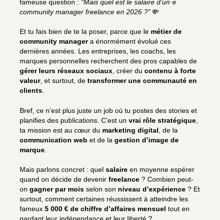
fameuse question :
“Mais quel est le salaire d’
un·e
community manager freelance en 2026 ?”
💸
Et tu fais bien de te la poser, parce que le
métier de
community manager
a énormément évolué ces
dernières années. Les entreprises, les coachs, les
marques personnelles recherchent des pros capables de
gérer leurs réseaux sociaux
, créer du
contenu à forte
valeur
, et surtout, de
transformer une communauté en
clients
.
Bref, ce n’est plus juste un job où tu postes des stories et
planifies des publications. C’est un
vrai rôle stratégique
,
ta mission est au cœur du
marketing digital
, de la
communication web
et de la
gestion d’image de
marque
.
Mais parlons concret : quel
salaire
en moyenne espérer
quand on décide de devenir
freelance
? Combien peut-
on
gagner par mois
selon son
niveau d’expérience
? Et
surtout, comment certaines réussissent à atteindre les
fameux
5 000 € de chiffre d’affaires mensuel
tout en
gardant leur indépendance et leur liberté ?