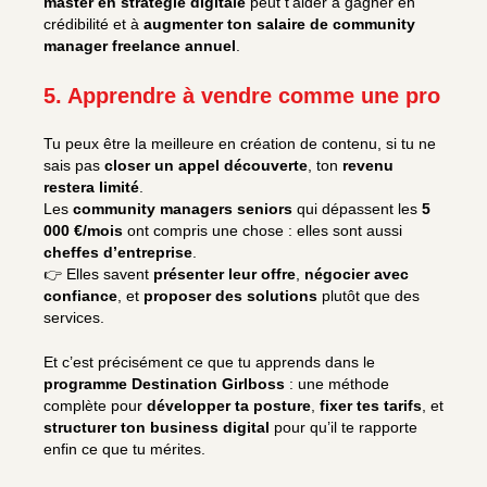
master en stratégie digitale
peut t’aider à gagner en
crédibilité et à
augmenter ton salaire de community
manager freelance
annuel
.
5. Apprendre à vendre comme une pro
Tu peux être la meilleure en création de contenu, si tu ne
sais pas
closer un appel découverte
, ton
revenu
restera limité
.
Les
community managers seniors
qui dépassent les
5
000 €/mois
ont compris une chose : elles sont aussi
cheffes d’entreprise
.
👉 Elles savent
présenter leur offre
,
négocier avec
confiance
, et
proposer des solutions
plutôt que des
services.
Et c’est précisément ce que tu apprends dans le
programme Destination Girlboss
: une méthode
complète pour
développer ta posture
,
fixer tes tarifs
, et
structurer ton business digital
pour qu’il te rapporte
enfin ce que tu mérites.