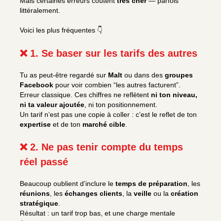
Mais certaines erreurs coûtent
très cher
— parfois
littéralement.
Voici les plus fréquentes 👇
❌ 1. Se baser sur les tarifs des autres
Tu as peut-être regardé sur
Malt
ou dans des
groupes
Facebook
pour voir combien “les autres facturent”.
Erreur classique. Ces chiffres ne reflètent
ni ton niveau,
ni ta valeur ajoutée
, ni ton positionnement.
Un tarif n’est pas une copie à coller : c’est le reflet de ton
expertise
et de ton
marché cible
.
❌ 2. Ne pas tenir compte du temps
réel passé
Beaucoup oublient d’inclure le
temps de préparation
, les
réunions
, les
échanges clients
, la
veille
ou la
création
stratégique
.
Résultat : un tarif trop bas, et une charge mentale