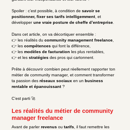
Spoiler : c’est possible, à condition de
savoir se
positionner, fixer ses tarifs intelligemment
, et
développer
une vraie posture de cheffe d’entreprise
.
Dans cet article, on va décortiquer ensemble :
👉 les réalités du
community management freelance
,
👉 les
compétences
qui font la différence,
👉 les
modèles de facturation
les plus rentables,
👉 et les
stratégies
des pros qui cartonnent.
Prête à découvrir combien peut réellement rapporter ton
métier de community manager, et comment transformer
ta passion des
réseaux sociaux
en un
business
rentable et épanouissant
?
C’est parti 🚀
Les réalités du métier de community
manager freelance
Avant de parler
revenus
ou
tarifs
, il faut remettre les