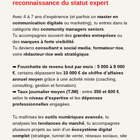
reconnaissance du statut expert
Avec 4 à 7 ans d’expérience (et parfois un
master en
communication digitale
ou marketing), tu entres dans la
catégorie des
community managers seniors
.
Tu accompagnes souvent des
grandes entreprises
ou
des
marques à forte visibilité
.
Tu deviens
consultant·e social media
,
formateur·rice
,
voire
rédacteur·rice web stratégique
.
➡️
Fourchette de revenu brut par mois : 5 000 à 8 000
€
, certains dépassent les
10 000 € de chiffre d’affaires
annuel moyen
grâce à une activité mixte (coaching,
consulting, gestion et formation).
➡️
Taux journalier moyen (TJM)
: entre
350 et 600 €
,
selon le
niveau d’expertise
et les
dépenses
professionnelles
engagées.
Tu maîtrises les
outils numériques avancés
, tu
analyses les
tendances du marché
, tu accompagnes
plusieurs projets au sein d’un
écosystème digital
complet
(stratégie, tunnel de vente, réseaux sociaux, site