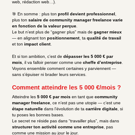
web, rédaction web…).
🎯 En somme : plus ton
profil devient professionnel
,
plus ton
salaire de community manager freelance varie
en fonction de la valeur perçue
.
Le but n’est plus de “gagner plus” mais de
gagner mieux
— en alignant ton
positionnement
, ta
qualité de travail
et ton
impact client
.
Et si ton ambition, c’est de
dépasser les 5 000 € par
mois
, il va falloir penser comme une
cheffe d’entreprise
.
Voyons ensemble comment certaines y parviennent —
sans s’épuiser ni brader leurs services.
Comment atteindre les 5 000 €/mois ?
Atteindre les
5 000 € par mois
en tant que
community
manager freelance
, ce n’est pas une utopie — c’est une
étape naturelle
dans l’évolution de ta
carrière digitale
, si
tu poses les bonnes bases.
Le secret ne réside pas dans “travailler plus”, mais dans
structurer ton activité comme une entreprise
, pas
comme une mission au jour le jour.